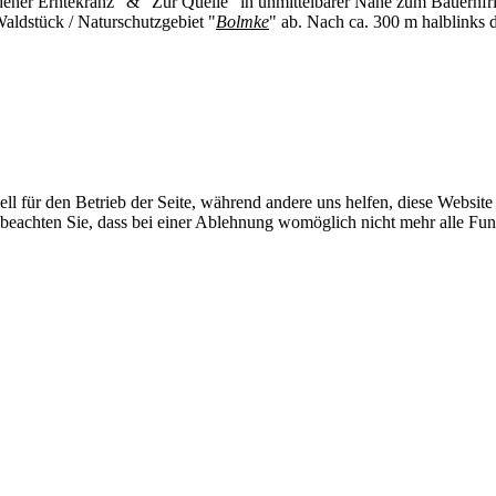
dener Erntekranz" & "Zur Quelle" in unmittelbarer Nähe zum Bauernf
aldstück / Naturschutzgebiet "
Bolmke
" ab. Nach ca. 300 m halblinks 
ell für den Betrieb der Seite, während andere uns helfen, diese Websit
 beachten Sie, dass bei einer Ablehnung womöglich nicht mehr alle Funk