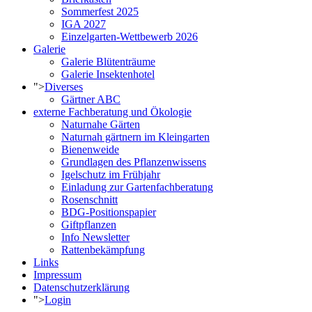
Sommerfest 2025
IGA 2027
Einzelgarten-Wettbewerb 2026
Galerie
Galerie Blütenträume
Galerie Insektenhotel
">
Diverses
Gärtner ABC
externe Fachberatung und Ökologie
Naturnahe Gärten
Naturnah gärtnern im Kleingarten
Bienenweide
Grundlagen des Pflanzenwissens
Igelschutz im Frühjahr
Einladung zur Gartenfachberatung
Rosenschnitt
BDG-Positionspapier
Giftpflanzen
Info Newsletter
Rattenbekämpfung
Links
Impressum
Datenschutzerklärung
">
Login