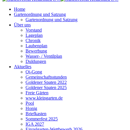
Home
Gartenordnung und Satzung
Gartenordnung und Satzung
Über uns
Vorstand
Lageplan
Chronik
Laubenplan
Bewerbung
Wasser- / Ventilplan
Duldungen
Aktuelles
Qi-Gong
Gemeinschaftsstunden
Goldener Spaten 2022
Goldener Spaten 2025
Freie Gärten
www.kleingarten.de
Pool
Honig
Briefkasten
Sommerfest 2025
IGA 2027
Einzelgarten-Wettbewerb 2026