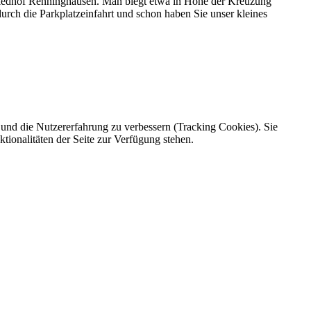
riedhof Renninghausen. Man biegt etwa in Höhe der Kreuzung
durch die Parkplatzeinfahrt und schon haben Sie unser kleines
e und die Nutzererfahrung zu verbessern (Tracking Cookies). Sie
tionalitäten der Seite zur Verfügung stehen.