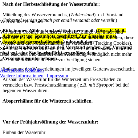
Nach der Herbstschließung der Wasserzufuhr:
Mitteilung des Wasserverbrauchs, (
Zählerstand
) a. d. Vorstand.
(
Infozettel werden zeitnah per email versandt oder verteilt
)
Wir benutzen Cookies
Bitte immer Zählerstand mit Foto per email (
Diese E-Mail-
Wir nutzen Cookies auf unserer Website. Einige von ihnen sind
Adresse ist vor Spambots geschützt! Zur Anzeige muss
essenziell für den Betrieb der Seite, während andere uns helfen, diese
JavaScript eingeschaltet sein.
) oder mit dem
Website und die Nutzererfahrung zu verbessern (Tracking Cookies).
Zählerstandsabschnitt an den Vorstand senden. Der Vorstand
Sie können selbst entscheiden, ob Sie die Cookies zulassen möchten.
hat ggf. eine Nachweispflicht gegenüber dem
Bitte beachten Sie, dass bei einer Ablehnung womöglich nicht mehr
Versorgungsunternehmen .
alle Funktionalitäten der Seite zur Verfügung stehen.
Entleerung der Wasserleitungen im jeweiligen Gartenwasserschacht.
Akzeptieren
Ablehnen
Weitere Informationen
|
Impressum
Ausbau der Wasseruhr für die Winterzeit um Frostschäden zu
vermeiden bzw. Frostschutzdämmung (
z.B. mit Styropor
) bei tief
liegenden Wasseruhren.
Absperrhähne für die Winterzeit schließen.
Vor der Frühjahrsöffnung der Wasserzufuhr:
Einbau der Wasseruhr