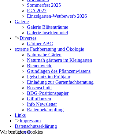
Sommerfest 2025
IGA 2027
Einzelgarten-Wettbewerb 2026
Galerie
Galerie Blütenträume
Galerie Insektenhotel
">
Diverses
Gärtner ABC
externe Fachberatung und Ökologie
Naturnahe Gärten
Naturnah gärtnern im Kleingarten
Bienenweide
Grundlagen des Pflanzenwissens
Igelschutz im Frühjahr
Einladung zur Gartenfachberatung
Rosenschnitt
BDG-Positionspapier
Giftpflanzen
Info Newsletter
Rattenbekämpfung
Links
">
Impressum
Datenschutzerklärung
">
Login
Wir benutzen Cookies