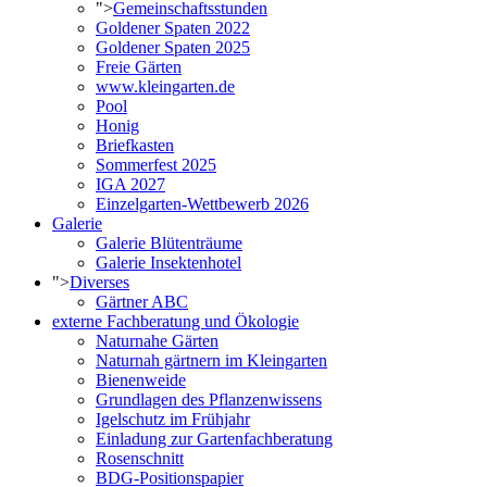
">
Gemeinschaftsstunden
Goldener Spaten 2022
Goldener Spaten 2025
Freie Gärten
www.kleingarten.de
Pool
Honig
Briefkasten
Sommerfest 2025
IGA 2027
Einzelgarten-Wettbewerb 2026
Galerie
Galerie Blütenträume
Galerie Insektenhotel
">
Diverses
Gärtner ABC
externe Fachberatung und Ökologie
Naturnahe Gärten
Naturnah gärtnern im Kleingarten
Bienenweide
Grundlagen des Pflanzenwissens
Igelschutz im Frühjahr
Einladung zur Gartenfachberatung
Rosenschnitt
BDG-Positionspapier