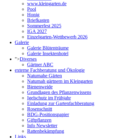
www.kleingarten.de
Pool
Honig
Briefkasten
Sommerfest 2025
IGA 2027
Einzelgarten-Wettbewerb 2026
Galerie
Galerie Blütenträume
Galerie Insektenhotel
">
Diverses
Gärtner ABC
externe Fachberatung und Ökologie
Naturnahe Gärten
Naturnah gärtnern im Kleingarten
Bienenweide
Grundlagen des Pflanzenwissens
Igelschutz im Frühjahr
Einladung zur Gartenfachberatung
Rosenschnitt
BDG-Positionspapier
Giftpflanzen
Info Newsletter
Rattenbekämpfung
Links