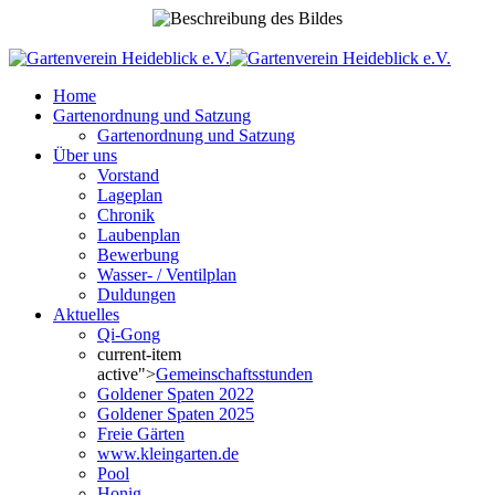
Home
Gartenordnung und Satzung
Gartenordnung und Satzung
Über uns
Vorstand
Lageplan
Chronik
Laubenplan
Bewerbung
Wasser- / Ventilplan
Duldungen
Aktuelles
Qi-Gong
current-item
active">
Gemeinschaftsstunden
Goldener Spaten 2022
Goldener Spaten 2025
Freie Gärten
www.kleingarten.de
Pool
Honig