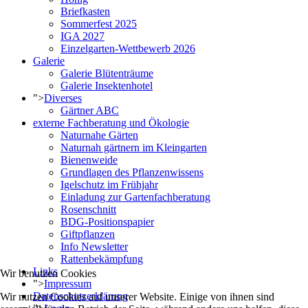
Briefkasten
Sommerfest 2025
IGA 2027
Einzelgarten-Wettbewerb 2026
Galerie
Galerie Blütenträume
Galerie Insektenhotel
">
Diverses
Gärtner ABC
externe Fachberatung und Ökologie
Naturnahe Gärten
Naturnah gärtnern im Kleingarten
Bienenweide
Grundlagen des Pflanzenwissens
Igelschutz im Frühjahr
Einladung zur Gartenfachberatung
Rosenschnitt
BDG-Positionspapier
Giftpflanzen
Info Newsletter
Rattenbekämpfung
Links
Wir benutzen Cookies
">
Impressum
Datenschutzerklärung
Wir nutzen Cookies auf unserer Website. Einige von ihnen sind