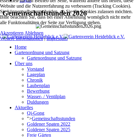
">
Login
essenziell für den Betrieb der Seite, während andere uns helfen, diese
Website und die Nutzererfahrung zu verbessern (Tracking Cookies).
Sie können selbst entscheiden, ob Sie die Cookies zulassen möchten.
Gemeinschaftstunden 2026
Bitte beachten Sie, dass bei einer Ablehnung womöglich nicht mehr
alle Funktionalitäten der Seite zur Verfügung stehen.
Akzeptieren
Ablehnen
Weitere Informationen
|
Impressum
Home
Gartenordnung und Satzung
Gartenordnung und Satzung
Über uns
Vorstand
Lageplan
Chronik
Laubenplan
Bewerbung
Wasser- / Ventilplan
Duldungen
Aktuelles
Qi-Gong
">
Gemeinschaftsstunden
Goldener Spaten 2022
Goldener Spaten 2025
Freie Gärten