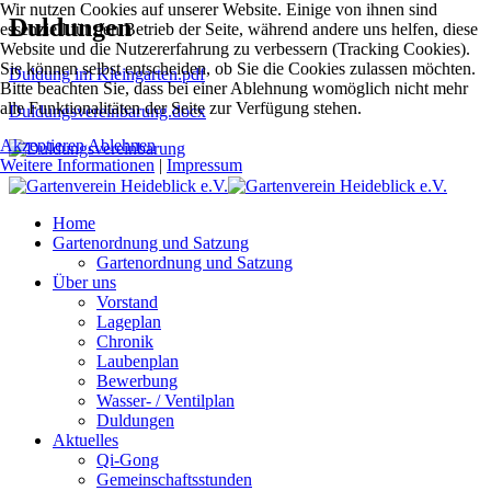
Wir nutzen Cookies auf unserer Website. Einige von ihnen sind
Duldungen
essenziell für den Betrieb der Seite, während andere uns helfen, diese
Website und die Nutzererfahrung zu verbessern (Tracking Cookies).
Sie können selbst entscheiden, ob Sie die Cookies zulassen möchten.
Duldung im Kleingarten.pdf
Bitte beachten Sie, dass bei einer Ablehnung womöglich nicht mehr
alle Funktionalitäten der Seite zur Verfügung stehen.
Duldungsvereinbarung.docx
Akzeptieren
Ablehnen
Weitere Informationen
|
Impressum
Home
Gartenordnung und Satzung
Gartenordnung und Satzung
Über uns
Vorstand
Lageplan
Chronik
Laubenplan
Bewerbung
Wasser- / Ventilplan
Duldungen
Aktuelles
Qi-Gong
Gemeinschaftsstunden