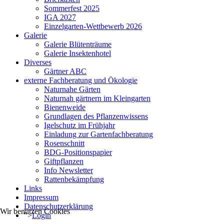
Sommerfest 2025
IGA 2027
Einzelgarten-Wettbewerb 2026
Galerie
Galerie Blütenträume
Galerie Insektenhotel
Diverses
Gärtner ABC
externe Fachberatung und Ökologie
Naturnahe Gärten
Naturnah gärtnern im Kleingarten
Bienenweide
Grundlagen des Pflanzenwissens
Igelschutz im Frühjahr
Einladung zur Gartenfachberatung
Rosenschnitt
BDG-Positionspapier
Giftpflanzen
Info Newsletter
Rattenbekämpfung
Links
Impressum
Datenschutzerklärung
Wir benutzen Cookies
">
Login