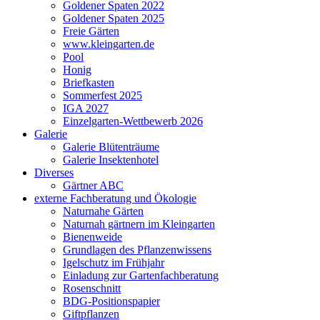
Goldener Spaten 2022
Goldener Spaten 2025
Freie Gärten
www.kleingarten.de
Pool
Honig
Briefkasten
Sommerfest 2025
IGA 2027
Einzelgarten-Wettbewerb 2026
Galerie
Galerie Blütenträume
Galerie Insektenhotel
Diverses
Gärtner ABC
externe Fachberatung und Ökologie
Naturnahe Gärten
Naturnah gärtnern im Kleingarten
Bienenweide
Grundlagen des Pflanzenwissens
Igelschutz im Frühjahr
Einladung zur Gartenfachberatung
Rosenschnitt
BDG-Positionspapier
Giftpflanzen