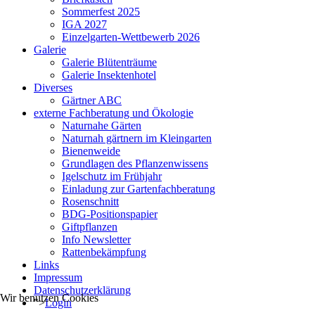
Sommerfest 2025
IGA 2027
Einzelgarten-Wettbewerb 2026
Galerie
Galerie Blütenträume
Galerie Insektenhotel
Diverses
Gärtner ABC
externe Fachberatung und Ökologie
Naturnahe Gärten
Naturnah gärtnern im Kleingarten
Bienenweide
Grundlagen des Pflanzenwissens
Igelschutz im Frühjahr
Einladung zur Gartenfachberatung
Rosenschnitt
BDG-Positionspapier
Giftpflanzen
Info Newsletter
Rattenbekämpfung
Links
Impressum
Datenschutzerklärung
Wir benutzen Cookies
">
Login