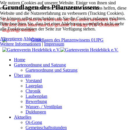
Wir nutzen Cookies auf unserer Website. Einige von ihnen sind
Grundlagen des Pflanzenwissens
essenziell für den Betrieb der Seite, während andere uns helfen, diese
Website und die Nutzererfahrung zu verbessern (Tracking Cookies).
Sie können selbst entscheiden, ob Sie die Cookies zulassen möchten.
Um die ganze Info zu sehen bitte auf den unten stehenden Text
Bitte beachten Sie, dass bei einer Ablehnung womöglich nicht mehr
klicken, dann kann man das gesamte 14 seitige PDF-Dokument
alle Funktionalitäten der Seite zur Verfügung stehen.
angezeigt werden.
Akzeptieren
Ablehnen
Weitere Informationen
|
Impressum
Home
Gartenordnung und Satzung
Gartenordnung und Satzung
Über uns
Vorstand
Lageplan
Chronik
Laubenplan
Bewerbung
Wasser- / Ventilplan
Duldungen
Aktuelles
Qi-Gong
Gemeinschaftsstunden