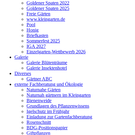
Goldener Spaten 2022
Goldener Spaten 2025
Freie Gärten
www.kleingarten.de
Pool
Honig
Briefkasten
Sommerfest 2025
IGA 2027
Einzelgarten-Wettbewerb 2026
Galerie
Galerie Blütenträume
Galerie Insektenhotel
Diverses
Gärtner ABC
externe Fachberatung und Ökologie
Naturnahe Gärten
Naturnah gärtnern im Kleingarten
Bienenweide
Grundlagen des Pflanzenwissens
Igelschutz im Frühjahr
Einladung zur Gartenfachberatung
Rosenschnitt
BDG-Positionspapier
Giftpflanzen